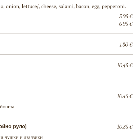
Ham, feta ,halloumi, tomato, onion, lettuce/, cheese, salami, bacon, egg, pepperoni.
5,95 €
6,95 €
1,80 €
10,45 €
10,45 €
айонеза
ойно руло)
10,85 €
ни чушки и дзадзики