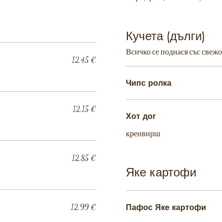
Кучета (дълги)
Всичко се поднася със свежо
12,45 €
Чипс ролка
12,15 €
Хот дог
кренвирш
12,85 €
Яке картофи
12,99 €
Пафос Яке картофи