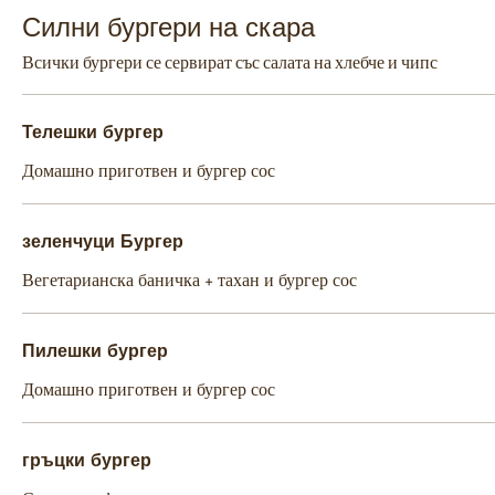
Силни бургери на скара
Всички бургери се сервират със салата на хлебче и чипс
Телешки бургер
Домашно приготвен и бургер сос
зеленчуци Бургер
Вегетарианска баничка + тахан и бургер сос
Пилешки бургер
Домашно приготвен и бургер сос
гръцки бургер