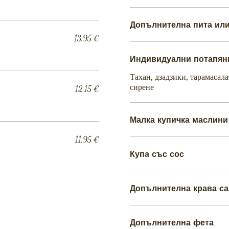
Допълнителна пита ил
13,95 €
Индивидуални потапян
Тахан, дзадзики, тарамасала
сирене
12,15 €
Малка купичка маслини
11,95 €
Купа със сос
Допълнителна крава са
Допълнителна фета