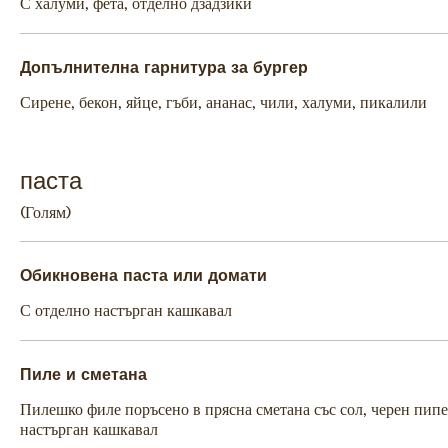
С халуми, фета, отделно дзадзики
Допълнителна гарнитура за бургер
Сирене, бекон, яйце, гъби, ананас, чили, халуми, пикалили
паста
(Голям)
Обикновена паста или домати
С отделно настърган кашкавал
Пиле и сметана
Пилешко филе поръсено в прясна сметана със сол, черен пипе
настърган кашкавал