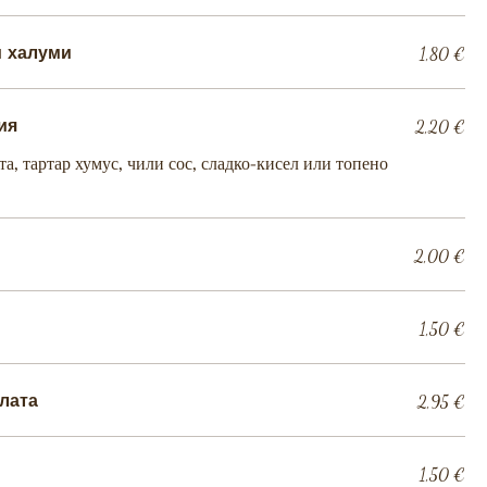
и халуми
1,80 €
ия
2,20 €
та, тартар хумус, чили сос, сладко-кисел или топено
2,00 €
1,50 €
лата
2,95 €
1,50 €