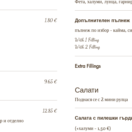
Фета, халуми, лунца, гарни
1,80 €
Допълнителен пълнеж
пълнеж по избор - кайма, сир
With 1 Filling
With 2 Filling
Extra Fillings
9,65 €
Салати
Поднася се с 2 мини рулца
12,85 €
Салата с пилешки гърд
р и отделно
(+халуми - 1,50 €)