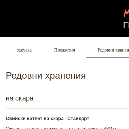
Г
закуска
Предястия
Редовни хране
Редовни хранения
на скара
Свински котлет на скара - Стандарт
Сервира се с чипс, пържен лук, салата и отделен BBQ сос