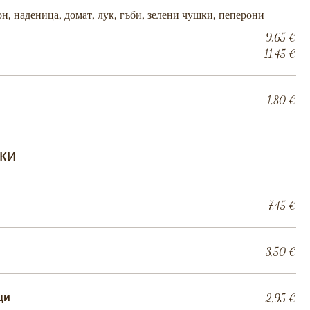
он, наденица, домат, лук, гъби, зелени чушки, пеперони
9,65 €
11,45 €
1,80 €
ки
7,45 €
3,50 €
ци
2,95 €