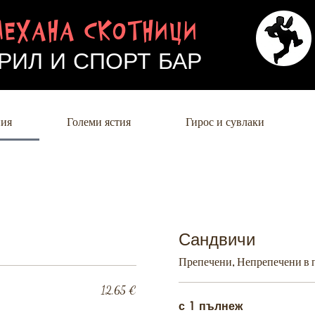
МЕХАНА СКОТНИЦИ
РИЛ И СПОРТ БАР
ния
Големи ястия
Гирос и сувлаки
Сандвичи
Препечени, Непрепечени в п
12,65 €
с 1 пълнеж