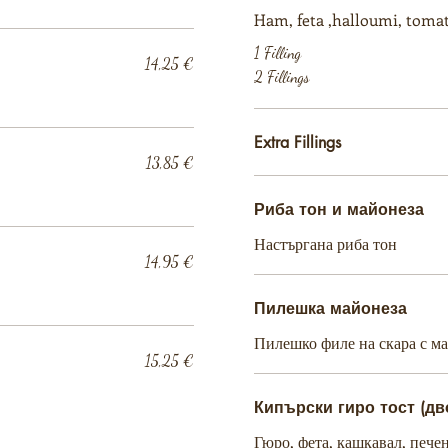
1 Filling
14,25 €
2 Fillings
Extra Fillings
13,85 €
Риба тон и майонеза
Настъргана риба тон
14,95 €
Пилешка майонеза
Пилешко филе на скара с м
15,25 €
Кипърски гиро тост (дв
Гюро, фета, кашкавал, пече