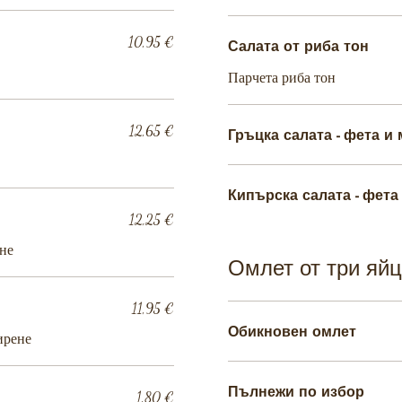
10,95 €
Салата от риба тон
Парчета риба тон
12,65 €
Гръцка салата - фета и
Кипърска салата - фета
12,25 €
ене
Омлет от три яй
11,95 €
Обикновен омлет
ирене
Пълнежи по избор
1,80 €