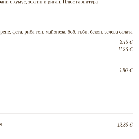
рани с хумус, зехтин и риган. Плюс гарнитура
ене, фета, риба тон, майонеза, боб, гъби, бекон, зелева салата
8,45 €
11,25 €
1,80 €
и
12,85 €