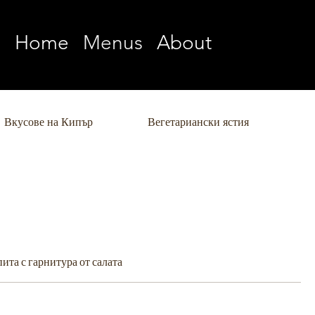
Home
Menus
About
Вкусове на Кипър
Вегетариански ястия
Д
ита с гарнитура от салата