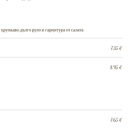
 хрупкаво дълго руло и гарнитура от салата
7,35 €
8,95 €
7,65 €