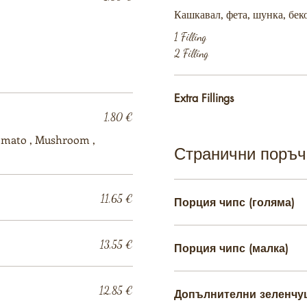
Кашкавал, фета, шунка, бек
1 Filling
2 Filling
Extra Fillings
1,80 €
Tomato , Mushroom ,
Странични поръч
11,65 €
Порция чипс (голяма)
13,55 €
Порция чипс (малка)
12,85 €
Допълнителни зеленчу