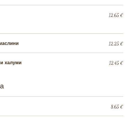
12,65 €
 маслини
12,25 €
 и халуми
12,45 €
ца
8,65 €