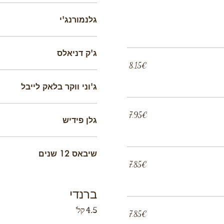
גלנמורנג'י
ג'ק דניאלס
‏8.15 ‏€
ג'וני ווקר בלאק לייבל
‏7.95 ‏€
גלן פידיש
שיבאס 12 שנים
‏7.85 ‏€
ברנדי
4.5 קל'
‏7.85 ‏€