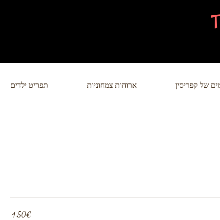
ם של קפריסין
ארוחות צמחוניות
תפריט ילדים
‏4.50 ‏€