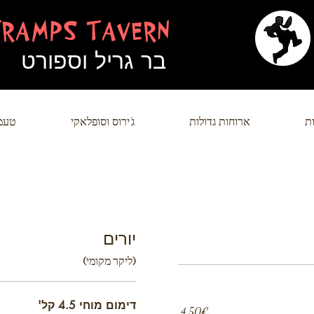
TRAMPS TAVERN
בר גריל וספורט
ת
ארוחות גדולות
ג'ירוס וסופלאקי
טעמי
יורים
(ליקר מקומי)
דימום מוחי 4.5 קל'
‏4.50 ‏€