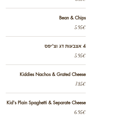
Bean & Chips
‏5.95 ‏€
4 אצבעות דג וצ'יפס
‏5.95 ‏€
Kiddies Nachos & Grated Cheese
‏7.85 ‏€
Kid's Plain Spaghetti & Separate Cheese
‏6.95 ‏€