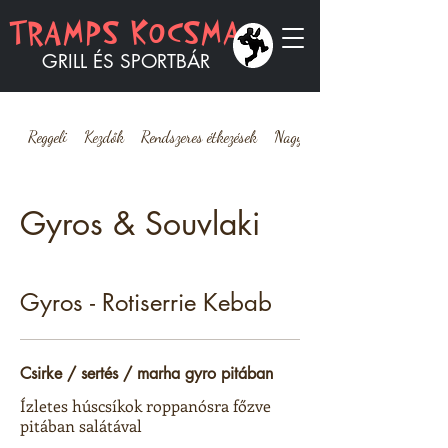
TRAMPS KOCSMA
GRILL ÉS SPORTBÁR
Reggeli
Kezdők
Rendszeres étkezések
Nagy étkezések
Gyros & Souvlaki
Gyros - Rotiserrie Kebab
Csirke / sertés / marha gyro pitában
Ízletes húscsíkok roppanósra főzve
pitában salátával