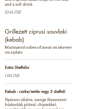
and a soft drink
10,45 EUR
Grillezett ciprusi souvlaki
(kebab)
Marinated cubes of meat on skewer
on a plate
Extra Sheftalia
1,00 EUR
Kebab - csirke/sertés vagy 3 sheftali
Nyárson tálalva, zsenge fűszerezett
húskockák pitával, chipsekkel,