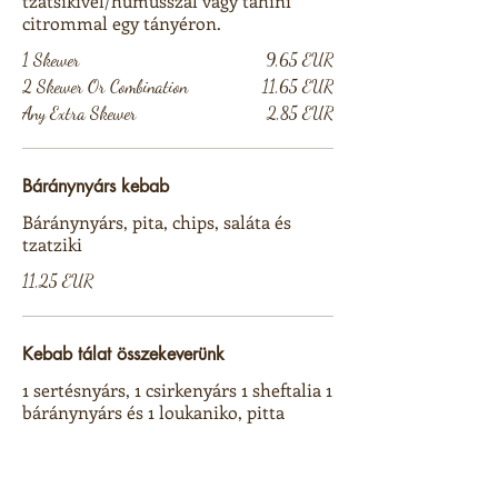
tzatsikivel/humusszal vagy tahini
citrommal egy tányéron.
1 Skewer
9,65 EUR
2 Skewer Or Combination
11,65 EUR
Any Extra Skewer
2,85 EUR
Báránynyárs kebab
Báránynyárs, pita, chips, saláta és
tzatziki
11,25 EUR
Kebab tálat összekeverünk
1 sertésnyárs, 1 csirkenyárs 1 sheftalia 1
báránynyárs és 1 loukaniko, pitta
kenyérrel, chipsekkel, salátával és
tzatzikivel tálalva
16,25 EUR