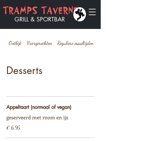
TRAMPS TAVERNE
GRILL & SPORTBAR
Ontbijt
Voorgerechten
Reguliere maaltijden
Grote maaltijden
Desserts
Appeltaart (normaal of vegan)
geserveerd met room en ijs
€ 6,95