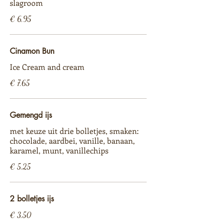
slagroom
€ 6,95
Cinamon Bun
Ice Cream and cream
€ 7,65
Gemengd ijs
met keuze uit drie bolletjes, smaken:
chocolade, aardbei, vanille, banaan,
karamel, munt, vanillechips
€ 5,25
2 bolletjes ijs
€ 3,50