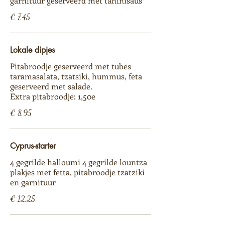
garnituur geserveerd met tahinisaus
€ 7,45
Lokale dipjes
Pitabroodje geserveerd met tubes
taramasalata, tzatsiki, hummus, feta
geserveerd met salade.
Extra pitabroodje: 1,50e
€ 8,95
Cyprus-starter
4 gegrilde halloumi 4 gegrilde lountza
plakjes met fetta, pitabroodje tzatziki
en garnituur
€ 12,25