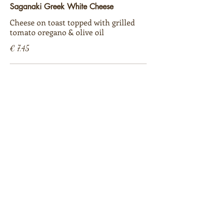
Saganaki Greek White Cheese
Cheese on toast topped with grilled
tomato oregano & olive oil
€ 7,45
Creamy Mushroom On Toast
Topped with grated mozzarella cheese
with separate garnish
€ 6,15
Openingstijden
09:00 - 01:00