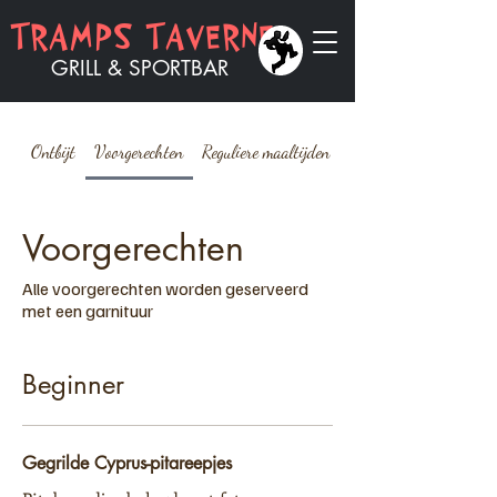
TRAMPS TAVERNE
GRILL & SPORTBAR
Ontbijt
Voorgerechten
Reguliere maaltijden
Grote maaltijden
Voorgerechten
Alle voorgerechten worden geserveerd
met een garnituur
Beginner
Gegrilde Cyprus-pitareepjes