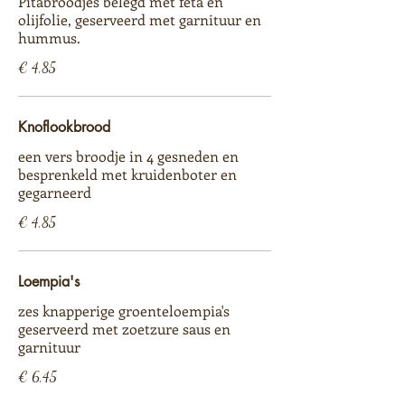
Pitabroodjes belegd met feta en
olijfolie, geserveerd met garnituur en
hummus.
€ 4,85
Knoflookbrood
een vers broodje in 4 gesneden en
besprenkeld met kruidenboter en
gegarneerd
€ 4,85
Loempia's
zes knapperige groenteloempia's
geserveerd met zoetzure saus en
garnituur
€ 6,45