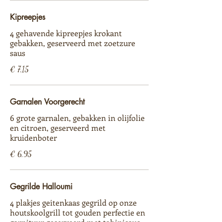
Kipreepjes
4 gehavende kipreepjes krokant
gebakken, geserveerd met zoetzure
saus
€ 7,15
Garnalen Voorgerecht
6 grote garnalen, gebakken in olijfolie
en citroen, geserveerd met
kruidenboter
€ 6,95
Gegrilde Halloumi
4 plakjes geitenkaas gegrild op onze
houtskoolgrill tot gouden perfectie en