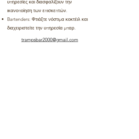
υπηρεσίες και διασφαλίζουν την
ικανοποίηση των επισκεπτών.
Bartenders: Φτιάξτε νόστιμα κοκτέιλ και
διαχειριστείτε την υπηρεσία μπαρ.
trampsbar2000@gmail.com
00357 26652789
Ωρες
λειτουργίας
09:00 - 01:00
Όλες οι κύριες πιστωτικές κάρτες γίνονται δεκτές
Tombs of the Kings Ave, Πάφος
00357 26652789
trampsbar2000@gmail.com